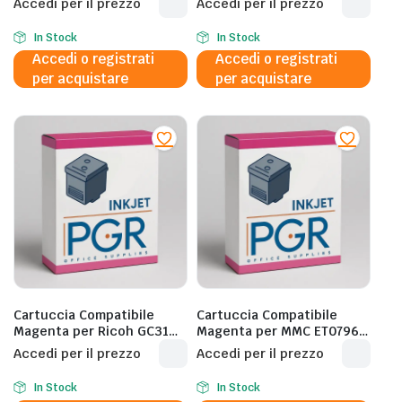
Accedi per il prezzo
Accedi per il prezzo
Pagine al 5%
In Stock
In Stock
Accedi o registrati
Accedi o registrati
per acquistare
per acquistare
Cartuccia Compatibile
Cartuccia Compatibile
Magenta per Ricoh GC31M
Magenta per MMC ET0796
e2600/e3000N/e3300N –
P50/PX650/T0796 – 1.400
Accedi per il prezzo
Accedi per il prezzo
30ML
Pagine al 5%
In Stock
In Stock