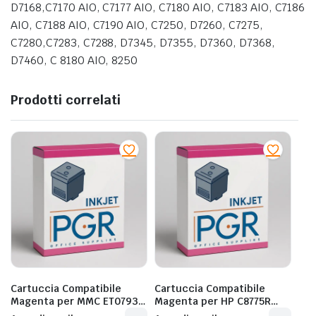
D7168,C7170 AIO, C7177 AIO, C7180 AIO, C7183 AIO, C7186
AIO, C7188 AIO, C7190 AIO, C7250, D7260, C7275,
C7280,C7283, C7288, D7345, D7355, D7360, D7368,
D7460, C 8180 AIO, 8250
Prodotti correlati
Cartuccia Compatibile
Cartuccia Compatibile
Magenta per MMC ET0793
Magenta per HP C8775R
P50/PX650/T0793 – 1.400
C8774E/363LM – 18ML