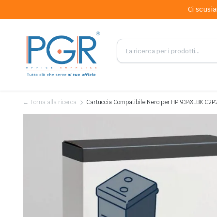
Ci scusia
← Torna alla ricerca
Cartuccia Compatibile Nero per HP 934XLBK C2P