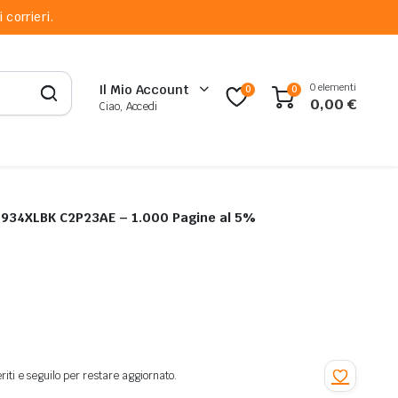
 corrieri.
0 elementi
Il Mio Account
0
0
0,00
€
Ciao, Accedi
P 934XLBK C2P23AE – 1.000 Pagine al 5%