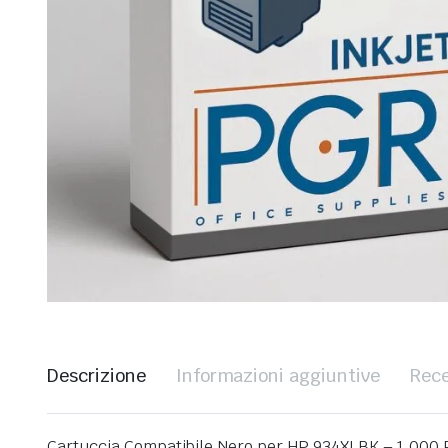
Descrizione
Informazioni aggiuntive
Rece
Cartuccia Compatibile Nero per HP 934XLBK – 1.000 