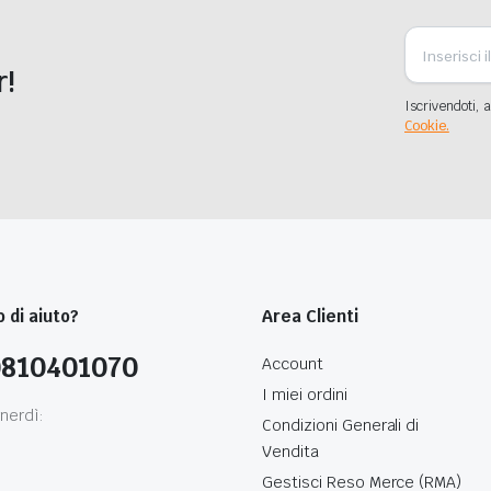
r!
Iscrivendoti, a
Cookie.
 di aiuto?
Area Clienti
0810401070
Account
I miei ordini
nerdì:
Condizioni Generali di
Vendita
0
Gestisci Reso Merce (RMA)