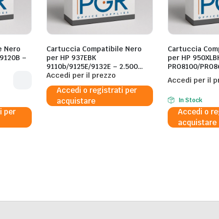
e Nero
Cartuccia Compatibile Nero
Cartuccia Comp
/9120B –
per HP 937EBK
per HP 950XLB
9110b/9125E/9132E – 2.500
PRO8100/PRO8
Pagine al 5%
Accedi per il prezzo
LUS – 50ML
Accedi per il 
Accedi o registrati per
acquistare
In Stock
i per
Accedi o re
acquistare