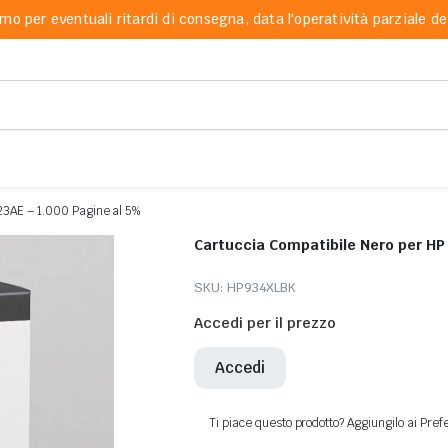
mo per eventuali ritardi di consegna, data l'operatività parziale dei
23AE – 1.000 Pagine al 5%
Cartuccia Compatibile Nero per H
SKU:
HP934XLBK
Accedi per il prezzo
Accedi