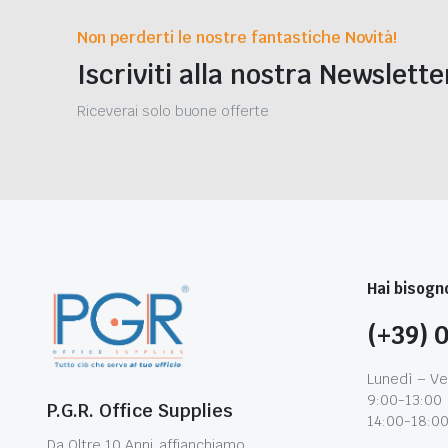
Non perderti le nostre fantastiche Novità!
Iscriviti alla nostra Newslette
Riceverai solo buone offerte
Hai bisogno
(+39) 
Lunedì – Ve
9:00-13:00
P.G.R. Office Supplies
14:00-18:0
Da Oltre 10 Anni, affianchiamo