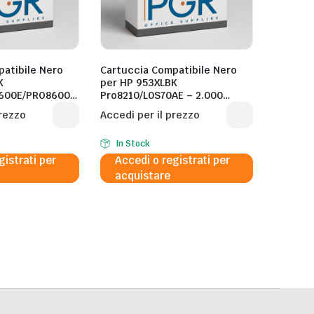
atibile Nero
Cartuccia Compatibile Nero
K
per HP 953XLBK
600E/PRO8600P
Pro8210/L0S70AE – 2.000
Pagine al 5%
prezzo
Accedi per il prezzo
In Stock
gistrati per
Accedi o registrati per
acquistare