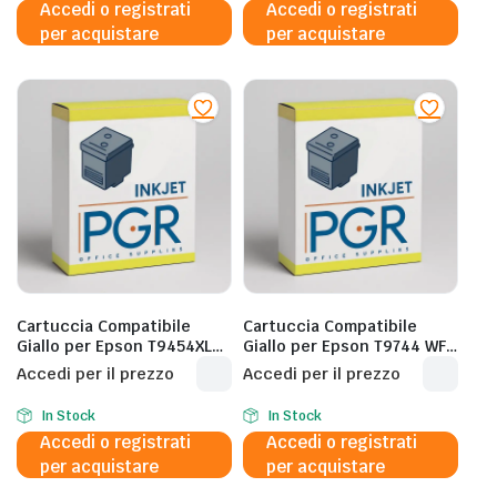
Accedi o registrati
Accedi o registrati
20.000 Pagine al 5%
C13T13L440 20.000 Pagine
per acquistare
per acquistare
al 5%
Cartuccia Compatibile
Cartuccia Compatibile
Giallo per Epson T9454XL
Giallo per Epson T9744 WF-
C5210/C5215/C5290 –
C860/C869-
Accedi per il prezzo
Accedi per il prezzo
10.000 Pagine al 5%
84K/C13T974400 – 84.000
Pagine al 5%
In Stock
In Stock
Accedi o registrati
Accedi o registrati
per acquistare
per acquistare