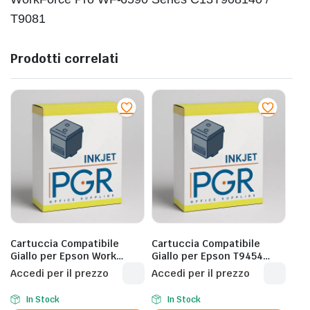
T9081
Prodotti correlati
Cartuccia Compatibile
Cartuccia Compatibile
Giallo per Epson Work
Giallo per Epson T9454
Force Pro Cartuccia
C5210/C5215/C5290 – 5.000
Accedi per il prezzo
Accedi per il prezzo
Compatibile Nero per
Pagine al 5%
Epson EM-C8100RDWF/EM-
In Stock
In Stock
C8101RDWF – C13T13L240 –