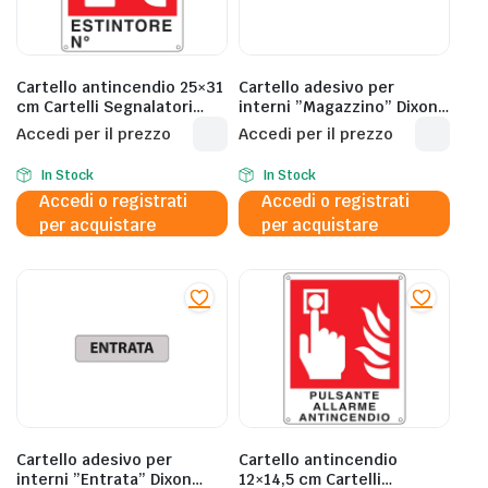
Cartello antincendio 25×31
Cartello adesivo per
cm Cartelli Segnalatori
interni ”Magazzino” Dixon
”Estintore Nø” E20150X
Industries 17×4,5 cm Conf.
Accedi per il prezzo
Accedi per il prezzo
15 pezzi – 1401.074AA
In Stock
In Stock
Accedi o registrati
Accedi o registrati
per acquistare
per acquistare
Cartello adesivo per
Cartello antincendio
interni ”Entrata” Dixon
12×14,5 cm Cartelli