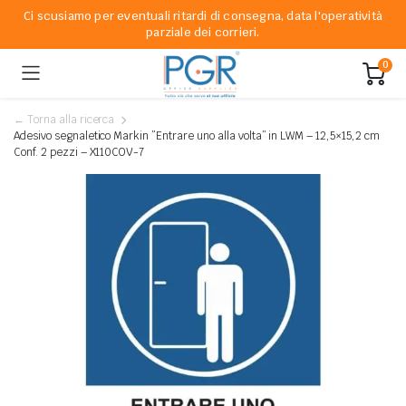
Ci scusiamo per eventuali ritardi di consegna, data l'operatività
parziale dei corrieri.
0
← Torna alla ricerca
Adesivo segnaletico Markin ”Entrare uno alla volta” in LWM – 12,5×15,2 cm
Conf. 2 pezzi – X110COV-7