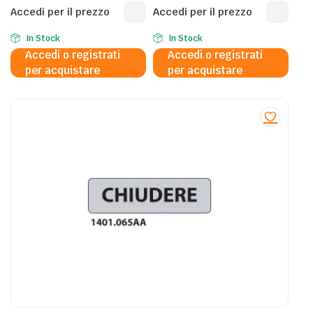
Industries 17×4,5 cm Conf.
Segnalatori ”Pulsante
Accedi per il prezzo
Accedi per il prezzo
15 pezzi – 1401.000AA
allarme antincendio” –
E20174K
In Stock
In Stock
Accedi o registrati
Accedi o registrati
per acquistare
per acquistare