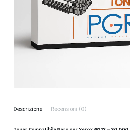
Descrizione
Recensioni (0)
Toner Compatibile Nero per Xerox M123 – 30.000 