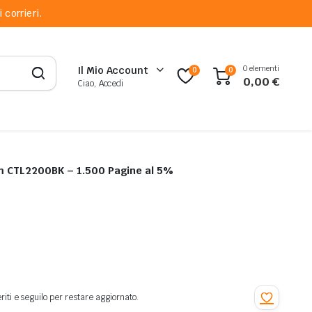
 corrieri.
0 elementi
Il Mio Account
0
0
0,00
€
Ciao, Accedi
m CTL2200BK – 1.500 Pagine al 5%