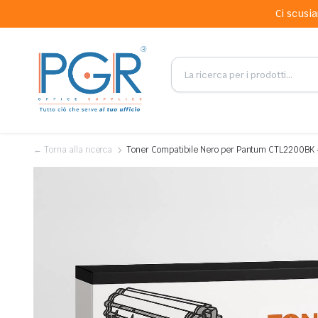
Ci scusia
← Torna alla ricerca
Toner Compatibile Nero per Pantum CTL2200BK –