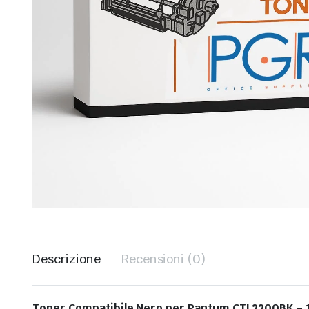
Descrizione
Recensioni (0)
Toner Compatibile Nero per Pantum CTL2200BK – 1