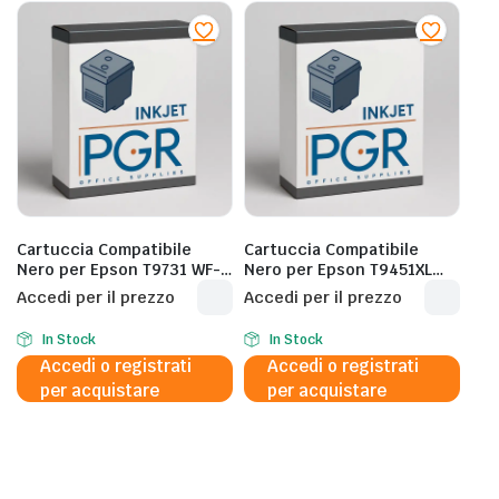
Cartuccia Compatibile
Cartuccia Compatibile
Nero per Epson T9731 WF-
Nero per Epson T9451XL
C860/C869-22/C13T973100
C5210/C5215/C5290 –
Accedi per il prezzo
Accedi per il prezzo
– 22.500 Pagine al 5%
10.000 Pagine al 5%
In Stock
In Stock
Accedi o registrati
Accedi o registrati
per acquistare
per acquistare