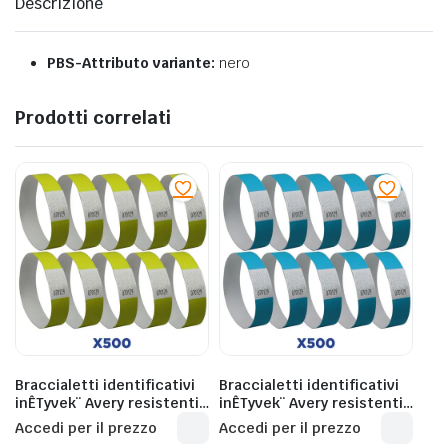
Descrizione
PBS-Attributo variante:
nero
Prodotti correlati
Braccialetti identificativi
Braccialetti identificativi
inÊTyvek¨ Avery resistenti
inÊTyvek¨ Avery resistenti
all’acqua – conf. 500 pz –
all’acqua – conf. 500 pz –
Accedi per il prezzo
Accedi per il prezzo
giallo fluo – TYVYW-50
blu fluo – TYVBL-50