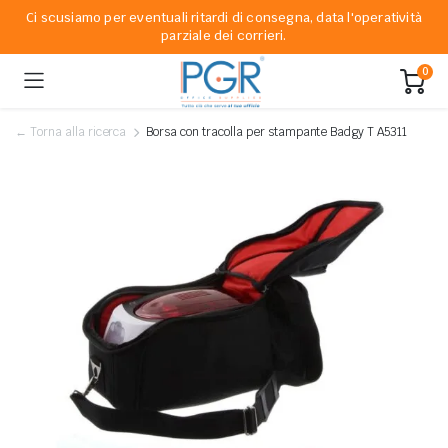
Ci scusiamo per eventuali ritardi di consegna, data l'operatività
parziale dei corrieri.
0
← Torna alla ricerca
Borsa con tracolla per stampante Badgy T A5311