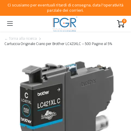
Ci scusiamo per eventuali ritardi di consegna, data l'operatività
parziale dei corrieri.
0
← Torna alla ricerca
Cartuccia Originale Ciano per Brother LC421XLC – 500 Pagine al 5%