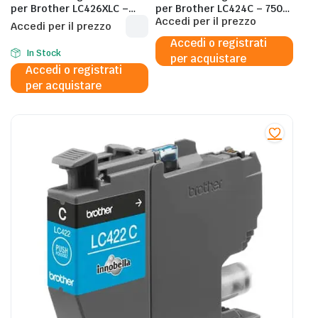
per Brother LC426XLC –
per Brother LC424C – 750
5000 Pagine al 5%
Pagine al 5%
Accedi per il prezzo
Accedi per il prezzo
Accedi o registrati
In Stock
per acquistare
Accedi o registrati
per acquistare