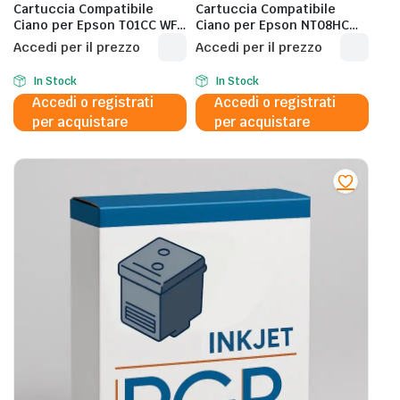
Cartuccia Compatibile
Cartuccia Compatibile
Ciano per Epson T01CC WF-
Ciano per Epson NT08HC
C529R/C579R-
AM-
Accedi per il prezzo
Accedi per il prezzo
5K/C13T01C200 – 5.000
C4000/30K/C13T08H200 –
Pagine al 5%
30.000 Pagine al 5%
In Stock
In Stock
Accedi o registrati
Accedi o registrati
per acquistare
per acquistare