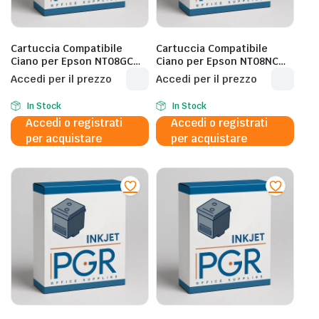
Cartuccia Compatibile
Cartuccia Compatibile
Ciano per Epson NT08GC
Ciano per Epson NT08NC
AM-C5000/C6000-
AM-C400/28K/C13T08N240
Accedi per il prezzo
Accedi per il prezzo
30K/C13T08G200 – 30.000
– 28.000 Pagine al 5%
Pagine al 5%
In Stock
In Stock
Accedi o registrati
Accedi o registrati
per acquistare
per acquistare