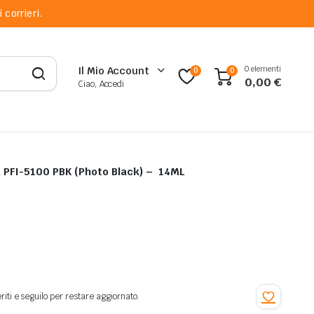
 corrieri.
0 elementi
Il Mio Account
0
0
0,00
€
Ciao, Accedi
n PFI-5100 PBK (Photo Black) – 14ML