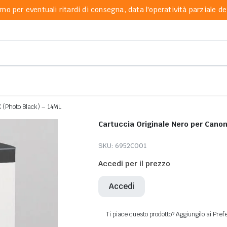
mo per eventuali ritardi di consegna, data l'operatività parziale dei
K (Photo Black) – 14ML
Cartuccia Originale Nero per Cano
SKU:
6952C001
Accedi per il prezzo
Accedi