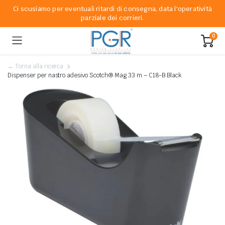
Ci scusiamo per eventuali ritardi di consegna, data l'operatività
parziale dei corrieri.
0
← Torna alla ricerca
Dispenser per nastro adesivo Scotch® Mag 33 m – C18-B Black