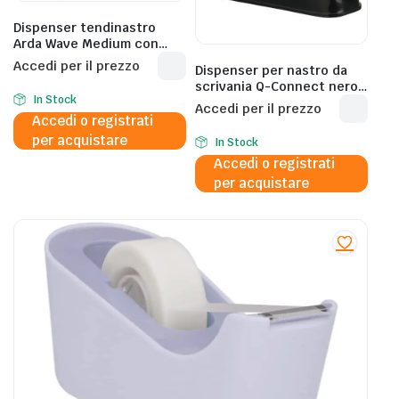
Dispenser tendinastro
Arda Wave Medium con
adattatore bivalente blu
Accedi per il prezzo
Dispenser per nastro da
431TLA
scrivania Q-Connect nero
In Stock
25 mm x 33/66 m KF11010
Accedi per il prezzo
Accedi o registrati
per acquistare
In Stock
Accedi o registrati
per acquistare