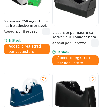
Dispenser C60 argento per
nastro adesivo m omaggio
– C60-ST4
Accedi per il prezzo
Dispenser per nastro da
scrivania Q-Connect nero
In Stock
19 mm x 33 m KF01294
Accedi per il prezzo
Accedi o registrati
per acquistare
In Stock
Accedi o registrati
per acquistare