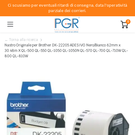
Ci scusiamo per eventuali ritardi di consegna, data l'operatività
parziale dei corrieri.
0
← Torna alla ricerca
Nastro Originale per Brother DK-22205 ADESIVO Nero/Bianco 62mm x
30.48m X QL-500 QL-550 QL-1050 QL-1050N QL-570 QL-700 QL-710W QL-
800 QL-810W