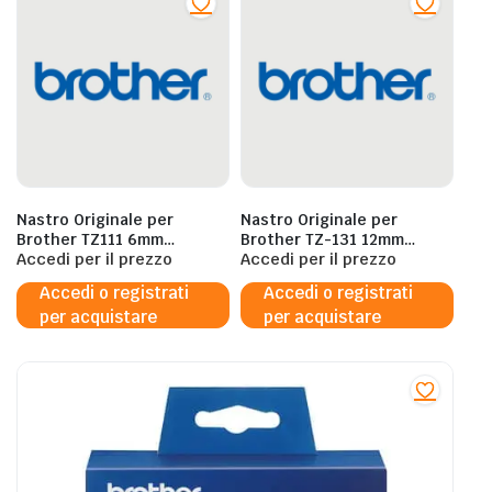
Nastro Originale per
Nastro Originale per
Brother TZ111 6mm
Brother TZ-131 12mm
Nero/Trasparente x PT900
Accedi per il prezzo
Nero/Trasparente x PT900
Accedi per il prezzo
PT-H75 PT-1080BTS
PT-H75 PT-1080BTS
Accedi o registrati
Accedi o registrati
per acquistare
per acquistare