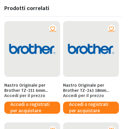
Prodotti correlati
Nastro Originale per
Nastro Originale per
Brother TZ-211 6mm
Brother TZ-241 18mm
Nero/Bianco x PT900 PT-
Accedi per il prezzo
Nero/Bianco
Accedi per il prezzo
H75 PT-1080BTS
Accedi o registrati
Accedi o registrati
per acquistare
per acquistare