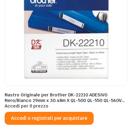
Nastro Originale per Brother DK-22210 ADESIVO
Nero/Bianco 29mm x 30.48m X QL-500 QL-550 QL-560VP
QL-570 QL-700 QL-710W QL-800 QL-810W
Accedi per il prezzo
Accedi o registrati per acquistare