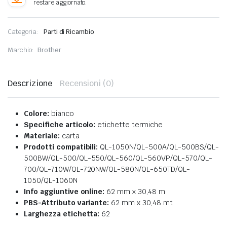
Categoria:
Parti di Ricambio
Marchio:
Brother
Descrizione
Recensioni (0)
Colore:
bianco
Specifiche articolo:
etichette termiche
Materiale:
carta
Prodotti compatibili:
QL-1050N/QL-500A/QL-500BS/QL-
500BW/QL-500/QL-550/QL-560/QL-560VP/QL-570/QL-
700/QL-710W/QL-720NW/QL-580N/QL-650TD/QL-
1050/QL-1060N
Info aggiuntive online:
62 mm x 30,48 m
PBS-Attributo variante:
62 mm x 30,48 mt
Larghezza etichetta:
62