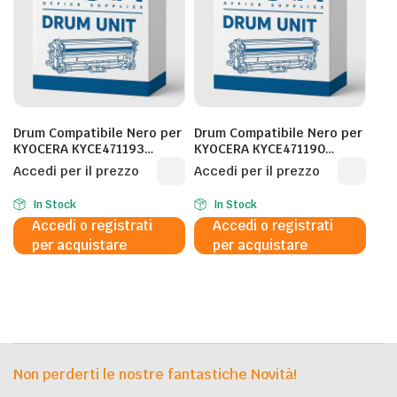
Drum Compatibile Nero per
Drum Compatibile Nero per
KYOCERA KYCE471193
KYOCERA KYCE471190
KYCE471193/CET471193/DK-
KYCE471190/CET471190/DK-
Accedi per il prezzo
Accedi per il prezzo
3210E – 500.000 Pagine al
3200E – 300.000 Pagine al
5%
5%
In Stock
In Stock
Accedi o registrati
Accedi o registrati
per acquistare
per acquistare
Non perderti le nostre fantastiche Novità!