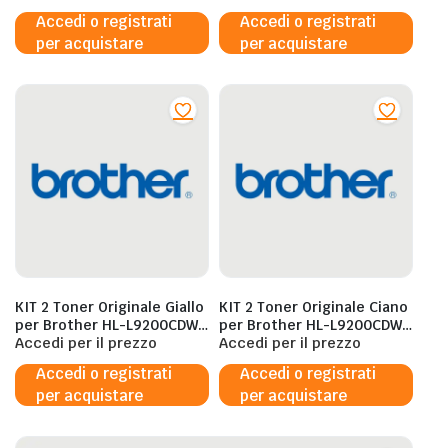
MFCL9550CDWT – 12.000
Accedi o registrati
Accedi o registrati
Pagine al 5%
per acquistare
per acquistare
KIT 2 Toner Originale Giallo
KIT 2 Toner Originale Ciano
per Brother HL-L9200CDWT
per Brother HL-L9200CDWT
– MFCL9550CDWT – 12.000
Accedi per il prezzo
– MFCL9550CDWT – 12.000
Accedi per il prezzo
Pagine al 5%
Pagine al 5%
Accedi o registrati
Accedi o registrati
per acquistare
per acquistare