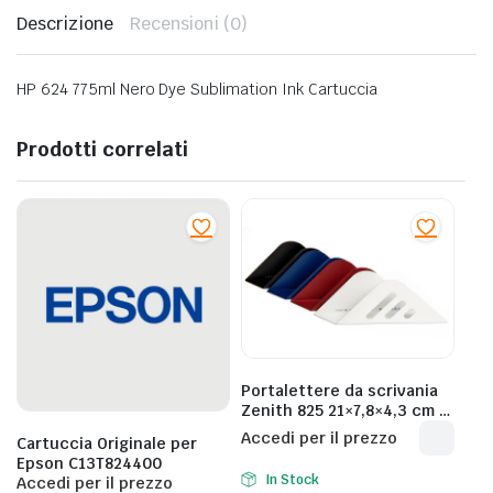
Descrizione
Recensioni (0)
HP 624 775ml Nero Dye Sublimation Ink Cartuccia
Prodotti correlati
Portalettere da scrivania
Zenith 825 21×7,8×4,3 cm –
bianco 0608250020
Accedi per il prezzo
Cartuccia Originale per
Epson C13T824400
In Stock
Accedi per il prezzo