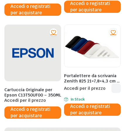
Accedi o registrati
Accedi o registrati
per acquistare
per acquistare
Portalettere da scrivania
Zenith 825 21×7,8×4,3 cm –
nero 0608250001
Accedi per il prezzo
Cartuccia Originale per
Epson C13T50UF00 – 350ML
In Stock
Accedi per il prezzo
Accedi o registrati
Accedi o registrati
per acquistare
per acquistare