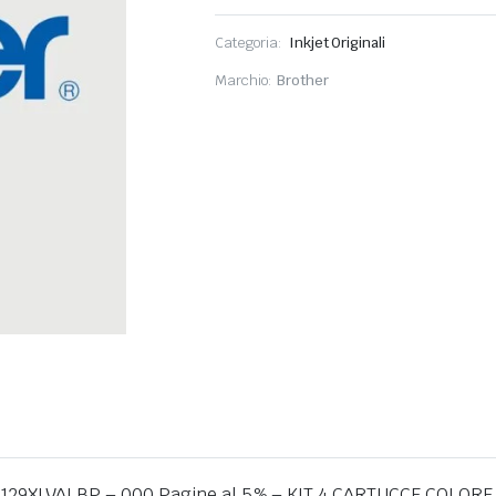
Categoria:
Inkjet Originali
Marchio:
Brother
er LC-129XLVALBP – 000 Pagine al 5% – KIT 4 CARTUCCE CO