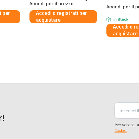
al 5%
Accedi per il prezzo
5%
Accedi per il 
i per
Accedi o registrati per
acquistare
In Stock
Accedi o re
acquistare
r!
Iscrivendoti, a
Cookie.