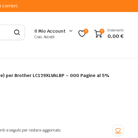
 corrieri.
0 elementi
Il Mio Account
0
0
0,00
€
Ciao, Accedi
Kit 4 Cartucce Originali (1 per Colore) per Brother LC129XLVALBP – 000 Pagine al 5%