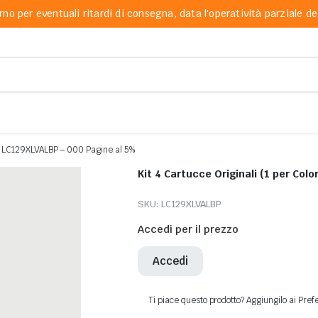
mo per eventuali ritardi di consegna, data l'operatività parziale dei
her LC129XLVALBP – 000 Pagine al 5%
SKU:
LC129XLVALBP
Accedi per il prezzo
Accedi