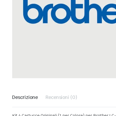
Descrizione
Recensioni (0)
Kit 4 Cartucce Originali (1 per Colore) per Broth