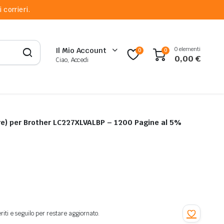
 corrieri.
0 elementi
Il Mio Account
0
0
0,00
€
Ciao, Accedi
Kit 4 Cartucce Originali (1 per Colore) per Brother LC227XLVALBP – 1200 Pagine al 5%