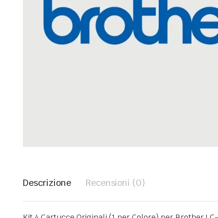
Descrizione
Recensioni (0)
Kit 4 Cartucce Originali (1 per Colore) per Brothe