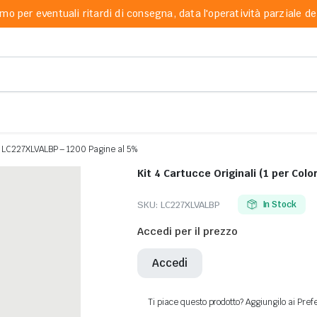
mo per eventuali ritardi di consegna, data l'operatività parziale dei
her LC227XLVALBP – 1200 Pagine al 5%
SKU:
LC227XLVALBP
In Stock
Accedi per il prezzo
Accedi