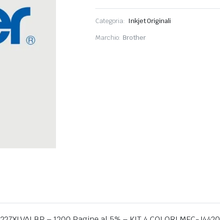
Categoria:
Inkjet Originali
Marchio:
Brother
r LC-227XLVALBP – 1200 Pagine al 5% – KIT 4 COLORI MFC-J