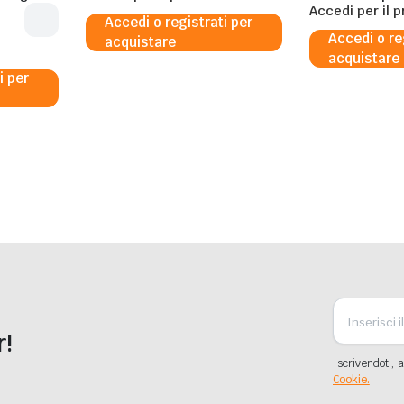
5%
Accedi per il 
Accedi o registrati per
Accedi o re
acquistare
acquistare
i per
r!
Iscrivendoti, a
Cookie.