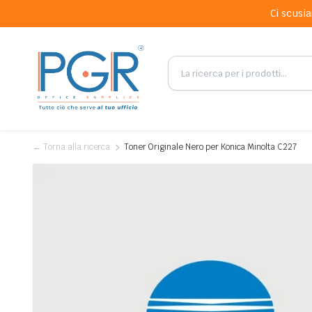
Ci scusia
← Torna alla ricerca
Toner Originale Nero per Konica Minolta C227