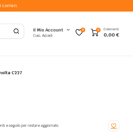
 corrieri.
0 elementi
Il Mio Account
0
0
0,00
€
Ciao, Accedi
Toner Originale Nero per Konica Minolta C227