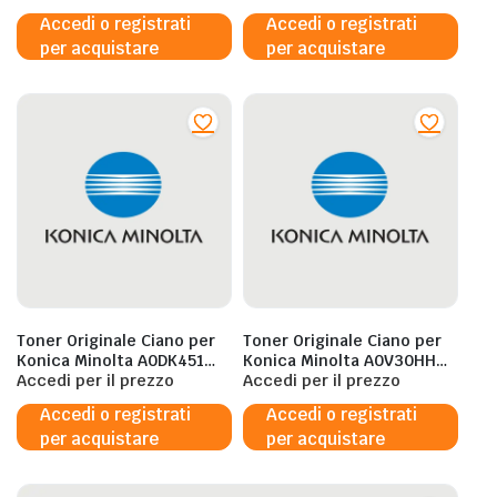
/ 1690MF – 1.500 pagine al
Accedi o registrati
Accedi o registrati
5%
per acquistare
per acquistare
Toner Originale Ciano per
Toner Originale Ciano per
Konica Minolta A0DK451
Konica Minolta A0V30HH
Magicolor 4560EN / 4650DN
Accedi per il prezzo
Magicolor 1650EN / 1680MF
Accedi per il prezzo
– 4.000 pagine al 5%
/ 1690MF – 2.500 pagine al
Accedi o registrati
Accedi o registrati
5%
per acquistare
per acquistare