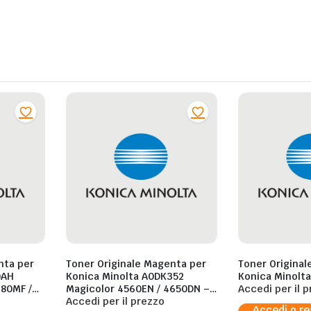
nta per
Toner Originale Magenta per
Toner Original
0AH
Konica Minolta A0DK352
Konica Minolt
680MF /
Magicolor 4560EN / 4650DN –
Accedi per il 
e al 5%
8.000 pagine al 5%
Accedi per il prezzo
Accedi o re