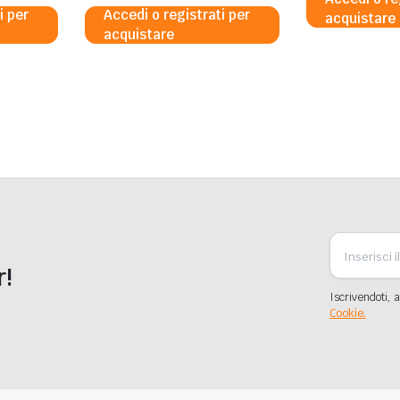
i per
Accedi o registrati per
acquistare
acquistare
r!
Iscrivendoti, a
Cookie.