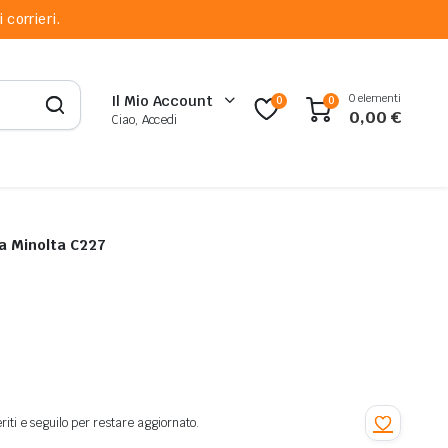
 corrieri.
0 elementi
Il Mio Account
0
0
0,00
€
Ciao, Accedi
Toner Originale Magenta per Konica Minolta C227