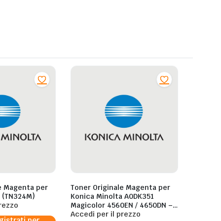
e Magenta per
Toner Originale Magenta per
a (TN324M)
Konica Minolta A0DK351
prezzo
Magicolor 4560EN / 4650DN –
4.000 pagine al 5%
Accedi per il prezzo
gistrati per