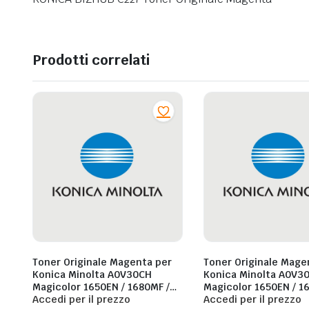
Prodotti correlati
Toner Originale Magenta per
Toner Originale Mage
Konica Minolta A0V30CH
Konica Minolta A0V3
Magicolor 1650EN / 1680MF /
Magicolor 1650EN / 1
1690MF – 2.500 pagine al 5%
Accedi per il prezzo
1690MF – 1.500 pagin
Accedi per il prezzo