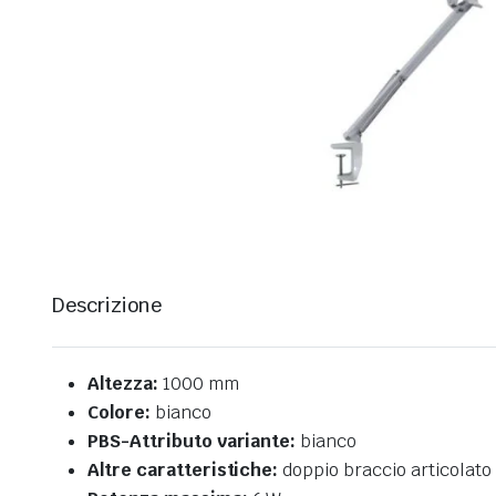
Descrizione
Altezza:
1000 mm
Colore:
bianco
PBS-Attributo variante:
bianco
Altre caratteristiche:
doppio braccio articolato