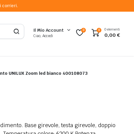
 corrieri.
0 elementi
Il Mio Account
0
0
0,00
€
Ciao, Accedi
ento UNILUX Zoom led bianco 400108073
imento. Base girevole, testa girevole, doppio
re. Temperatura colore: 6200 K Potenza