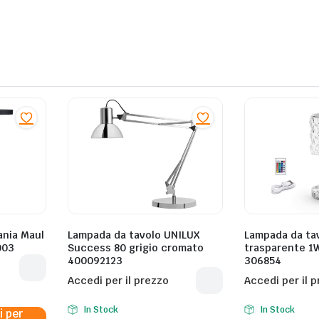
ania Maul
Lampada da tavolo UNILUX
Lampada da ta
003
Success 80 grigio cromato
trasparente 1
400092123
306854
Accedi per il prezzo
Accedi per il 
In Stock
In Stock
i per