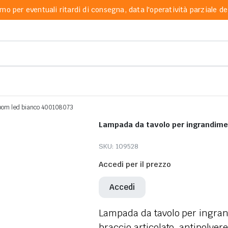
mo per eventuali ritardi di consegna, data l'operatività parziale dei
oom led bianco 400108073
Lampada da tavolo per ingrandim
SKU:
109528
Accedi per il prezzo
Accedi
Lampada da tavolo per ingrand
braccio articolato, antipolve