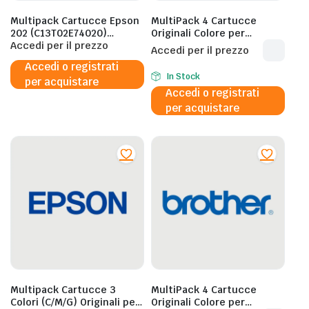
Multipack Cartucce Epson
MultiPack 4 Cartucce
202 (C13T02E74020)
Originali Colore per
Standard
Accedi per il prezzo
Brother DCP 145C/165C –
Accedi per il prezzo
LC980VALBP – 300 Pagine
Accedi o registrati
al 5%
In Stock
per acquistare
Accedi o registrati
per acquistare
Multipack Cartucce 3
MultiPack 4 Cartucce
Colori (C/M/G) Originali per
Originali Colore per