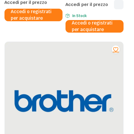
Epson Rhino T1006 – 11,1
Accedi per il prezzo
Brother LC970VALBP – DCP
Accedi per il prezzo
ml x 3
135C/150C -300 PAgine
Accedi o registrati
In Stock
per acquistare
Accedi o registrati
per acquistare