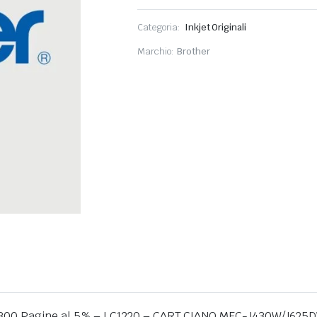
Categoria:
Inkjet Originali
Marchio:
Brother
 – 300 Pagine al 5% – LC1220 – CART CIANO MFC-J430W/J6