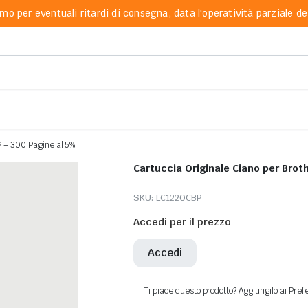
mo per eventuali ritardi di consegna, data l'operatività parziale dei
P – 300 Pagine al 5%
Cartuccia Originale Ciano per Bro
SKU:
LC1220CBP
Accedi per il prezzo
Accedi