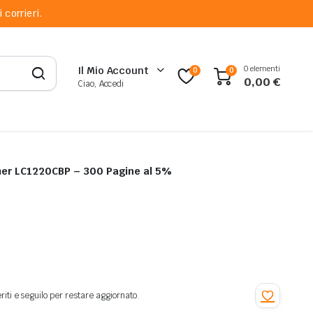
 corrieri.
0 elementi
Il Mio Account
0
0
0,00
€
Ciao, Accedi
ther LC1220CBP – 300 Pagine al 5%