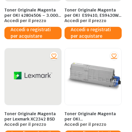
Toner Originale Magenta
Toner Originale Magenta
per OKI 42804506 – 3.000
per OKI ES9410, ES9420WT
pagine al 5%
Accedi per il prezzo
– 15.000 pagine al 5%
Accedi per il prezzo
Accedi o registrati
Accedi o registrati
per acquistare
per acquistare
Toner Originale Magenta
Toner Originale Magenta
per Lexmark XC2342 BSD
per OKI
Accedi per il prezzo
C532/MC563/MC573 –
Accedi per il prezzo
6.000 pagine al 5%