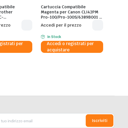
atibile
Cartuccia Compatibile
rother
Magenta per Canon CLI42PM
C-
Pro-100/Pro-100S/6389B001 –
4540-5K – 5.000
100 Pagine al 5%
prezzo
Accedi per il prezzo
In Stock
gistrati per
Accedi o registrati per
acquistare
Iscriviti