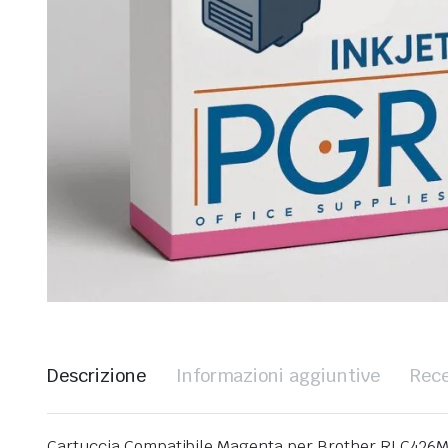
Descrizione
Informazioni aggiuntive
Rece
Cartuccia Compatibile Magenta per Brother RLC426M