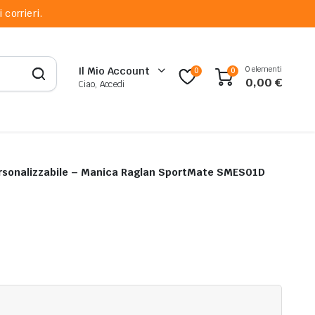
 corrieri.
0 elementi
Il Mio Account
0
0
0,00
€
Ciao, Accedi
ersonalizzabile – Manica Raglan SportMate SMES01D