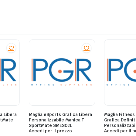
a Libera
Maglia eSports Grafica Libera
Maglia Fitness
rtMate
Personalizzabile Manica T
Grafica Definit
SportMate SMES02L
Personalizzab
Accedi per il prezzo
SMFS03D
Accedi per il 