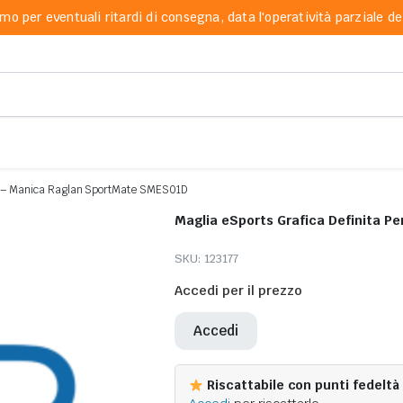
mo per eventuali ritardi di consegna, data l'operatività parziale dei
le – Manica Raglan SportMate SMES01D
Maglia eSports Grafica Definita P
SKU:
123177
Accedi per il prezzo
Accedi
Riscattabile con punti fedeltà