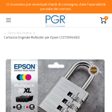
Ci scusiamo per eventuali ritardi di consegna, data l'operatività
parziale dei corrieri.
0
← Torna alla ricerca
Cartuccia Originale Multicolor per Epson C13T35964010