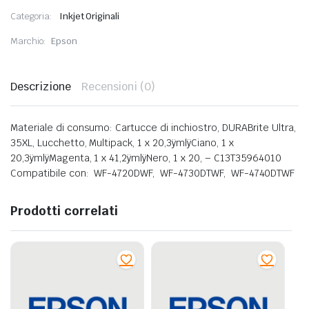
Categoria:
Inkjet Originali
Marchio:
Epson
Descrizione
Recensioni (0)
Materiale di consumo: Cartucce di inchiostro, DURABrite Ultra,
35XL, Lucchetto, Multipack, 1 x 20,3ÿmlÿCiano, 1 x
20,3ÿmlÿMagenta, 1 x 41,2ÿmlÿNero, 1 x 20, – C13T35964010
Compatibile con: WF-4720DWF, WF-4730DTWF, WF-4740DTWF
Prodotti correlati