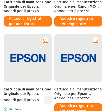
Cartuccia di manutenzione
Cartuccia di manutenzione
Originale per Epson
Originale per Canon MC-
C13T671200 x WF-8510DWF
Accedi per il prezzo
G02 per G3560 G3520
Accedi per il prezzo
WF-6590DWF WF-8590DWF
G2560 G2520 4589C001
Accedi o registrati
Accedi o registrati
WF-8010DW
per acquistare
per acquistare
Cartuccia di manutenzione
Cartuccia di manutenzione
Originale per Epson
Originale per Epson
C13T671600 x WF-C5210DW
C12C934591 x WF-7840DTWF
Accedi per il prezzo
Accedi per il prezzo
WF-C5290DW WF-C5710DWF
WF-7835DTWF – ET-M16600
Accedi o registrati
WF-C5790DWF
ET-5850 ET-5800 ET-16650
In Stock