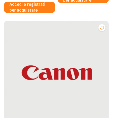
per acquistare
ET-16600 ET-16150 ET-5880
Accedi o registrati
per acquistare