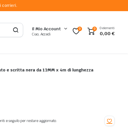
 corrieri.
0 elementi
Il Mio Account
0
0
0,00
€
Ciao, Accedi
nto e scritta nera da 12MM x 4m di lunghezza