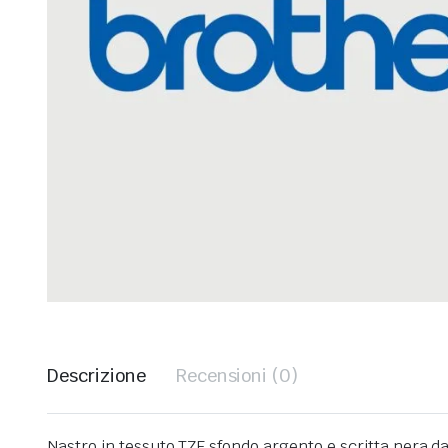
Descrizione
Recensioni (0)
Nastro in tessuto TZE sfondo argento e scritta nera 