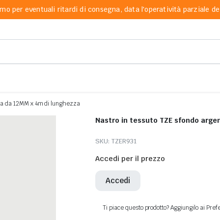
mo per eventuali ritardi di consegna, data l'operatività parziale dei
nera da 12MM x 4m di lunghezza
Nastro in tessuto TZE sfondo arge
SKU:
TZER931
Accedi per il prezzo
Accedi