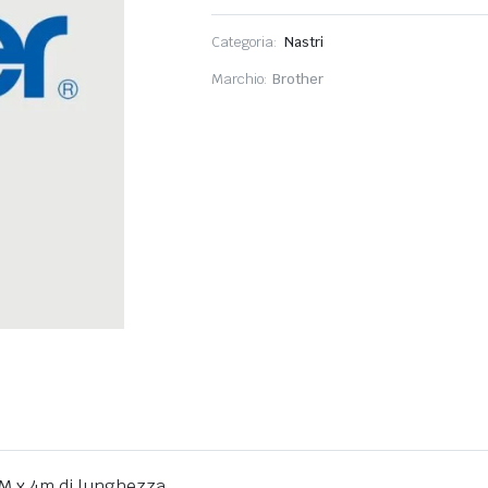
Categoria:
Nastri
Marchio:
Brother
2MM x 4m di lunghezza