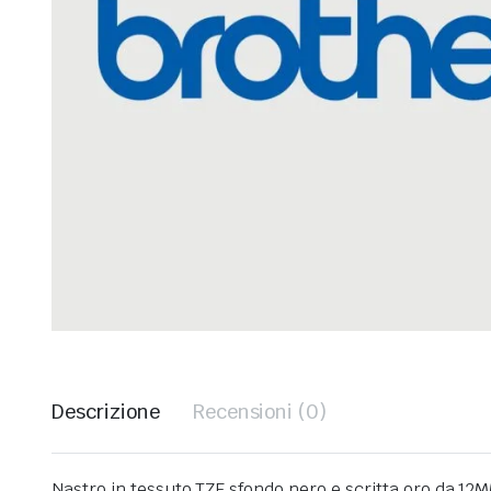
Descrizione
Recensioni (0)
Nastro in tessuto TZE sfondo nero e scritta oro da 1