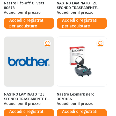
Nastro lift-off Olivetti
NASTRO LAMINATO TZE
80673
SFONDO TRASPARENTE
Accedi per il prezzo
OPACO E SCRITTA NERA DA
Accedi per il prezzo
12MM X 8M DI LUNGHEZZA
Accedi o registrati
Accedi o registrati
per acquistare
per acquistare
NASTRO LAMINATO TZE
Nastro Lexmark nero
SFONDO TRASPARENTE E
3070166
SCRITTA BIANCA DA 18MM X
Accedi per il prezzo
Accedi per il prezzo
8M DI LUNGHEZZA
Accedi o registrati
Accedi o registrati