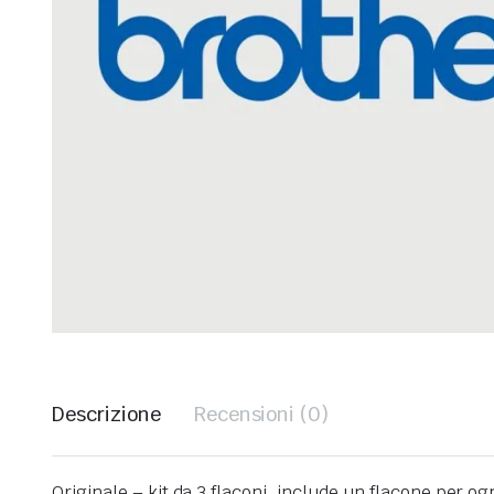
Descrizione
Recensioni (0)
Originale – kit da 3 flaconi. include un flacone per 