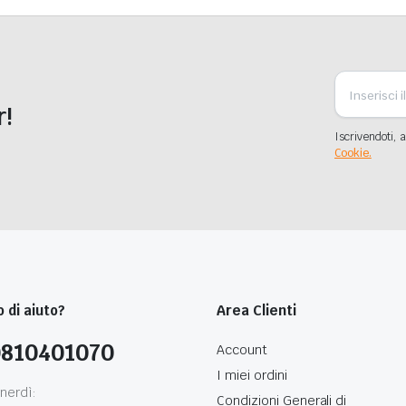
r!
Iscrivendoti, a
Cookie.
 di aiuto?
Area Clienti
0810401070
Account
I miei ordini
nerdì:
Condizioni Generali di