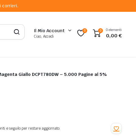
 corrieri.
0 elementi
Il Mio Account
0
0
0,00
€
Ciao, Accedi
o Magenta Giallo DCPT780DW – 5.000 Pagine al 5%