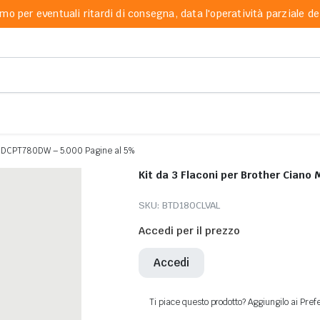
mo per eventuali ritardi di consegna, data l'operatività parziale dei
lo DCPT780DW – 5.000 Pagine al 5%
Kit da 3 Flaconi per Brother Cian
SKU:
BTD180CLVAL
Accedi per il prezzo
Accedi