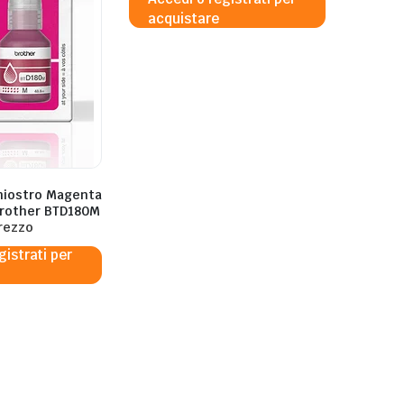
acquistare
chiostro Magenta
Brother BTD180M
prezzo
gistrati per