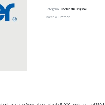
Categoria:
Inchiostri Originali
Marchio:
Brother
ogni colore ciano Magenta egiallo da 5.000 pagine x dcpt780d