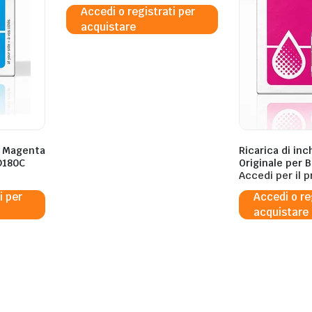
Accedi o registrati per
acquistare
o Magenta
Ricarica di in
D180C
Originale per 
Accedi per il 
i per
Accedi o re
acquistare