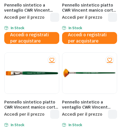
Pennello sintetico a
Pennello sintetico piatto
ventaglio CWR Vincent
CWR Vincent manico corto
manico corto – N.1 11029/1
– N.10 11020/10
Accedi per il prezzo
Accedi per il prezzo
In Stock
In Stock
Accedi o registrati
Accedi o registrati
per acquistare
per acquistare
Pennello sintetico piatto
Pennello sintetico a
CWR Vincent manico corto
ventaglio CWR Vincent
– N.12 11020/12
manico corto – N.3 11029/3
Accedi per il prezzo
Accedi per il prezzo
In Stock
In Stock