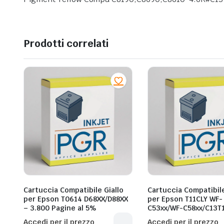
Prodotti correlati
Cartuccia Compatibile Giallo
Cartuccia Compatibile
per Epson T0614 D68XX/D88XX
per Epson T11CLY WF-
– 3.800 Pagine al 5%
C53xx/WF-C58xx/C13T
3.000 Pagine al 5%
Accedi per il prezzo
Accedi per il prezzo