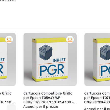
 Giallo
Cartuccia Compatibile Giallo
Cartuccia Comp
per Epson T05A4Y WF-
per Epson T07
11C440 –
C878/C879-20K/C13T05A400 –
D78/D92/DX400
20.000 Pagine al 5%
Accedi per il prezzo
Accedi per il 