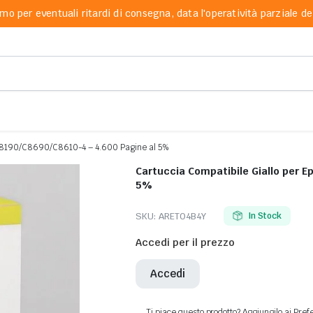
mo per eventuali ritardi di consegna, data l'operatività parziale dei
 C8190/C8690/C8610-4 – 4.600 Pagine al 5%
Cartuccia Compatibile Giallo per 
5%
SKU:
ARET04B4Y
In Stock
Accedi per il prezzo
Accedi