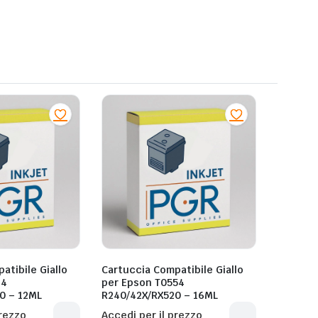
atibile Giallo
Cartuccia Compatibile Giallo
14
per Epson T0554
0 – 12ML
R240/42X/RX520 – 16ML
prezzo
Accedi per il prezzo