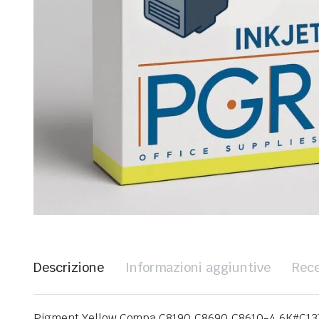
Descrizione
Informazioni aggiuntive
Rece
Pigment Yellow Compa C8190,C8690,C8610-4.6K#C1