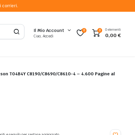
 corrieri.
0 elementi
Il Mio Account
0
0
0,00
€
Ciao, Accedi
Epson T04B4Y C8190/C8690/C8610-4 – 4.600 Pagine al