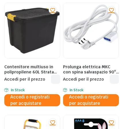
Contenitore multiuso in
Prolunga elettrica MKC
polipropilene 60L Strata
con spina salvaspazio 90°
nero/giallo 2004420130
presa bipasso 10/16A – 10
Accedi per il prezzo
Accedi per il prezzo
m – 492517394
In Stock
In Stock
Accedi o registrati
Accedi o registrati
per acquistare
per acquistare