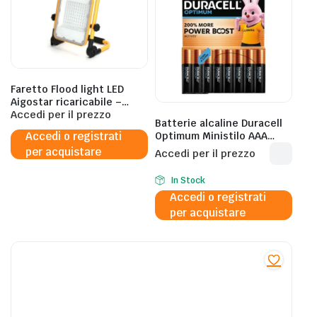
Faretto Flood light LED
Aigostar ricaricabile –
24,5×5,9xH.32,4 cm
Accedi per il prezzo
Batterie alcaline Duracell
B10203XVO
Accedi o registrati
Optimum Ministilo AAA
MN2400 mAh blister da 8 –
per acquistare
Accedi per il prezzo
DU0036
In Stock
Accedi o registrati
per acquistare