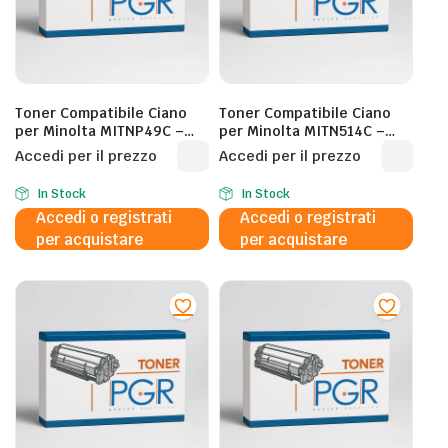
Toner Compatibile Ciano
Toner Compatibile Ciano
per Minolta MITNP49C –
per Minolta MITN514C –
12.000 Pagine al 5%
26.000 Pagine al 5%
Accedi per il prezzo
Accedi per il prezzo
In Stock
In Stock
Accedi o registrati
Accedi o registrati
per acquistare
per acquistare