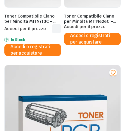
Toner Compatibile Ciano
Toner Compatibile Ciano
per Minolta MITN713C –
per Minolta MITN626C –
33.200 Pagine al 5%
28.000 Pagine al 5%
Accedi per il prezzo
Accedi per il prezzo
Accedi o registrati
In Stock
per acquistare
Accedi o registrati
per acquistare