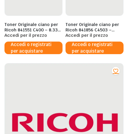
Toner Originale ciano per
Toner Originale ciano per
Ricoh 841551 C400 – 8.330
Ricoh 841856 C4503 –
Pagine al 5%
Accedi per il prezzo
18.750 Pagine al 5%
Accedi per il prezzo
Accedi o registrati
Accedi o registrati
per acquistare
per acquistare