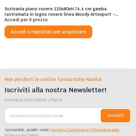
Scrivania piano rovere 120x80xH.74,4 cm gamba
rastremata in legno rovere linea Woody Artexport –
6404-DKA-C-AQ
Accedi per il prezzo
Accedi o registrati per acquistare
Non perderti le nostre fantastiche Novità!
Iscriviti alla nostra Newsletter!
Riceverai solo buone offerte
Iscriviti
Iscrivendoti, accetti i nostri
Termini e Condizioni e l'Informativa sulla
Privacy e sui Cookie.