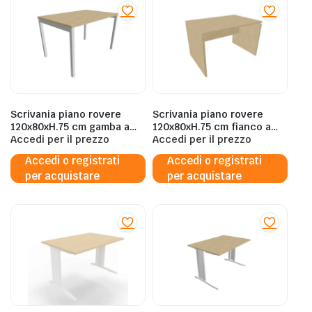
Scrivania piano rovere
Scrivania piano rovere
120x80xH.75 cm gamba a
120x80xH.75 cm fianco a
ponte in acciaio argento
Accedi per il prezzo
pannello in melaminico in
Accedi per il prezzo
linea Practika P3
tinta Practika P4
Accedi o registrati
Accedi o registrati
Quadrifoglio – ECSPT120-
Quadrifoglio ECSLP120-RK-
per acquistare
per acquistare
RK-A
RK