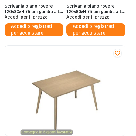
Scrivania piano rovere
Scrivania piano rovere
120x80xH.75 cm gamba a L
120x80xH.75 cm gamba a L
in acciaio bianco linea
Accedi per il prezzo
in acciaio argento linea
Accedi per il prezzo
Practika P1 Quadrifoglio –
Practika P1 Quadrifoglio –
Accedi o registrati
Accedi o registrati
ECSMT120-RK-I
ECSMT120-RK-A
per acquistare
per acquistare