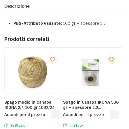
Descrizione
PBS-Attributo variante:
100 gr – spessore 2,2
Prodotti correlati
Spago medio in canapa
Spago in Canapa IKONA 500
IKONA 2,4 100 gr 1032/24
gr – spessore 2,2
1032/2/500
Accedi per il prezzo
Accedi per il prezzo
In Stock
In Stock