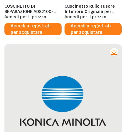
CUSCINETTO DI
Cuscinetto Rullo Fusore
SEPARAZIONE ADS2100-
Inferiore Originale per
2100E-2600W-2600WE
Accedi per il prezzo
Konica Minolta –
Accedi per il prezzo
50000 FOGLI
57AE75040
Accedi o registrati
Accedi o registrati
per acquistare
per acquistare