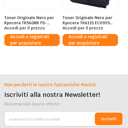
Toner Originale Nero per
Toner Originale Nero per
Kyocera TK560BK FS-
Kyocera TK6115 ECOSYS
C5300DN – 12.000 Pagine al
Accedi per il prezzo
M4125/ ECOSYS M4132 –
Accedi per il prezzo
5%
12.000 Pagine al 5%
Accedi o registrati
Accedi o registrati
per acquistare
per acquistare
Non perderti le nostre fantastiche Novità!
Iscriviti alla nostra Newsletter!
Riceverai solo buone offerte
Iscriviti