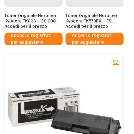
Toner Originale Nero per
Toner Originale Nero per
Kyocera TK603 – 30.000
Kyocera TK570BK – FS-
Pagine al 5%
Accedi per il prezzo
C5400DN – 16.000 Pagine
Accedi per il prezzo
al 5%
Accedi o registrati
Accedi o registrati
per acquistare
per acquistare