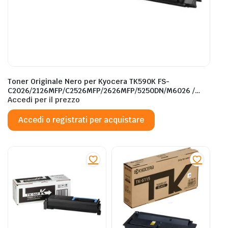
Toner Originale Nero per Kyocera TK590K FS-
C2026/2126MFP/C2526MFP/2626MFP/5250DN/M6026 /
M6526CDN – 7.000 Pagine al 5%
Accedi per il prezzo
Accedi o registrati per acquistare