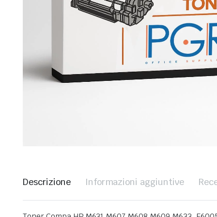
Descrizione
Informazioni aggiuntive
Rece
Toner Compa HP M631,M607,M608,M609,M633 ,E6005