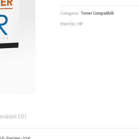
Categoria:
Toner Compatibili
Marchio:
HP
nsioni (0)
5 Series-11K