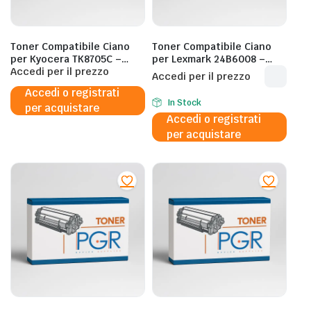
Toner Compatibile Ciano
Toner Compatibile Ciano
per Kyocera TK8705C –
per Lexmark 24B6008 –
30.000 Pagine al 5%
Accedi per il prezzo
3.000 Pagine al 5%
Accedi per il prezzo
Accedi o registrati
In Stock
per acquistare
Accedi o registrati
per acquistare