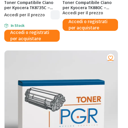
Toner Compatibile Ciano
Toner Compatibile Ciano
per Kyocera TK8735C –
per Kyocera TK880C –
40.000 Pagine al 5%
18.000 Pagine al 5%
Accedi per il prezzo
Accedi per il prezzo
Accedi o registrati
In Stock
per acquistare
Accedi o registrati
per acquistare