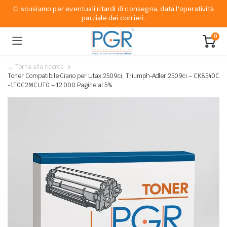
Ci scusiamo per eventuali ritardi di consegna, data l'operatività
parziale dei corrieri.
0
← Torna alla ricerca
Toner Compatibile Ciano per Utax 2509ci, Triumph‐Adler 2509ci – CK8540C
-1T0C2MCUT0 – 12.000 Pagine al 5%