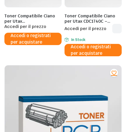
Toner Compatibile Ciano
Toner Compatibile Ciano
per Utax
per Utax CDC1740C –
5009ci,6009ci,Triumph‐
Accedi per il prezzo
18.000 Pagine al 5%
Accedi per il prezzo
Adler 5009ci – CK8543C –
Accedi o registrati
1T0C2GCUT0 – 24.000
In Stock
per acquistare
Pagine al 5%
Accedi o registrati
per acquistare