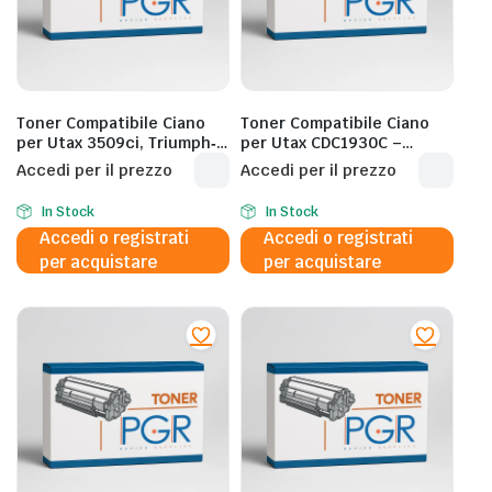
Toner Compatibile Ciano
Toner Compatibile Ciano
per Utax 3509ci, Triumph‐
per Utax CDC1930C –
Adler 3509ci – CK8541C –
15.000 Pagine al 5%
Accedi per il prezzo
Accedi per il prezzo
1T0C2LCUT0 – 20.000
Pagine al 5%
In Stock
In Stock
Accedi o registrati
Accedi o registrati
per acquistare
per acquistare