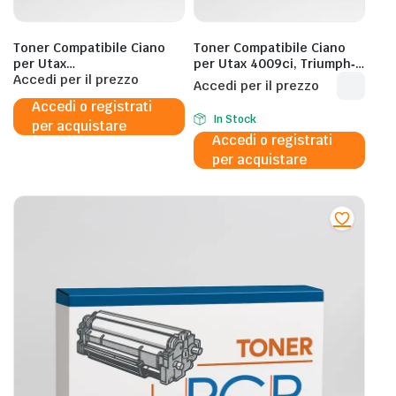
Toner Compatibile Ciano
Toner Compatibile Ciano
per Utax
per Utax 4009ci, Triumph‐
5009ci,6009ci,Triumph‐
Accedi per il prezzo
Adler 4009ci – CK8542C –
Accedi per il prezzo
Adler 5009ci – CK8543C –
1T0C2JCUT0 – 20.000
Accedi o registrati
1T0C2GCUT0 – 24.000
Pagine al 5%
In Stock
per acquistare
Pagine al 5%
Accedi o registrati
per acquistare