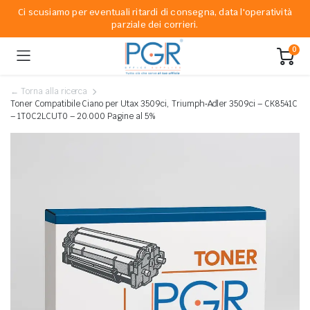
Ci scusiamo per eventuali ritardi di consegna, data l'operatività
parziale dei corrieri.
0
← Torna alla ricerca
Toner Compatibile Ciano per Utax 3509ci, Triumph‐Adler 3509ci – CK8541C
– 1T0C2LCUT0 – 20.000 Pagine al 5%