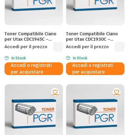
Toner Compatibile Ciano
Toner Compatibile Ciano
per Utax CDC1945C –
per Utax CDC1930C –
18.000 Pagine al 5%
15.000 Pagine al 5%
Accedi per il prezzo
Accedi per il prezzo
In Stock
In Stock
Accedi o registrati
Accedi o registrati
per acquistare
per acquistare