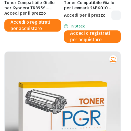
Toner Compatibile Giallo
Toner Compatibile Giallo
per Kyocera TK895Y –
per Lexmark 24B6010 –
6.000 Pagine al 5%
Accedi per il prezzo
3.000 Pagine al 5%
Accedi per il prezzo
Accedi o registrati
In Stock
per acquistare
Accedi o registrati
per acquistare