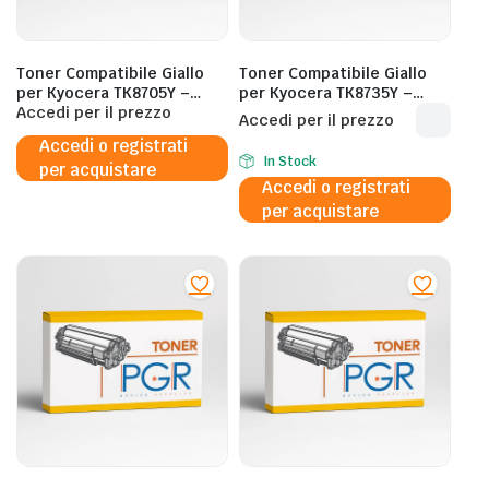
Toner Compatibile Giallo
Toner Compatibile Giallo
per Kyocera TK8705Y –
per Kyocera TK8735Y –
30.000 Pagine al 5%
Accedi per il prezzo
40.000 Pagine al 5%
Accedi per il prezzo
Accedi o registrati
In Stock
per acquistare
Accedi o registrati
per acquistare