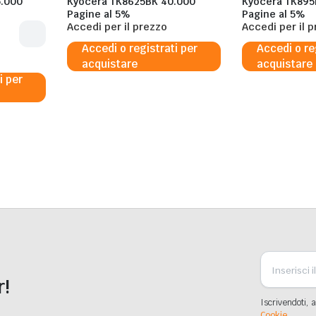
5.000
Kyocera TK8625BK 40.000
Kyocera TK895
Pagine al 5%
Pagine al 5%
Accedi per il prezzo
Accedi per il 
Accedi o registrati per
Accedi o re
acquistare
acquistare
i per
r!
Iscrivendoti, a
Cookie.