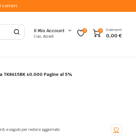
 corrieri.
0 elementi
Il Mio Account
0
0
0,00
€
Ciao, Accedi
ra TK8615BK 40.000 Pagine al 5%