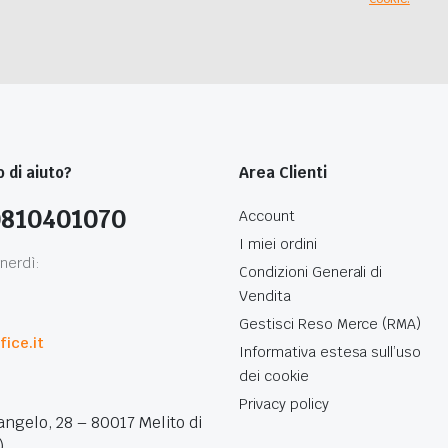
 di aiuto?
Area Clienti
0810401070
Account
I miei ordini
nerdì:
Condizioni Generali di
Vendita
0
Gestisci Reso Merce (RMA)
ice.it
Informativa estesa sull’uso
dei cookie
Privacy policy
angelo, 28 – 80017 Melito di
)