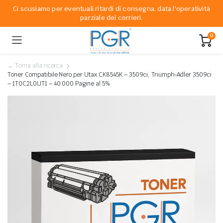
Ci scusiamo per eventuali ritardi di consegna, data l'operatività
parziale dei corrieri.
0
← Torna alla ricerca
Toner Compatibile Nero per Utax CK8545K – 3509ci, Triumph‐Adler 3509ci
– 1T0C2L0UT1 – 40.000 Pagine al 5%