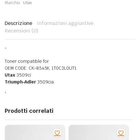
Marchio:
Utax
Descrizione
Informazioni aggiuntive
Recensioni (0)
“
Toner compatible for
OEM CODE: CK-8545K, 1T0C2L0UT1
Utax
3509ci
Triumph‐Adler
3509cia
“
Prodotti correlati