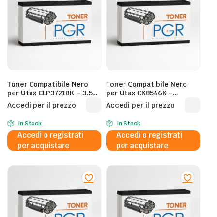
Toner Compatibile Nero
Toner Compatibile Nero
per Utax CLP3721BK – 3.500
per Utax CK8546K –
Pagine al 5%
4009ci, Triumph‐Adler
Accedi per il prezzo
Accedi per il prezzo
4009ci – 40T0C2K0UT1 –
40.000 Pagine al 5%
In Stock
In Stock
Accedi o registrati
Accedi o registrati
per acquistare
per acquistare