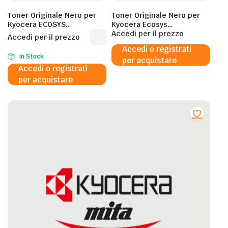
Toner Originale Nero per
Toner Originale Nero per
Kyocera ECOSYS
Kyocera Ecosys
PA2100CX/CWX E ECOSYS
PA4000X/PA4000WX –
Accedi per il prezzo
Accedi per il prezzo
MA2100CFX/CWFX DA 2.800
3.000 Pagine al 5%
Accedi o registrati
PAGINE IN FORMATO A4
In Stock
per acquistare
Accedi o registrati
per acquistare