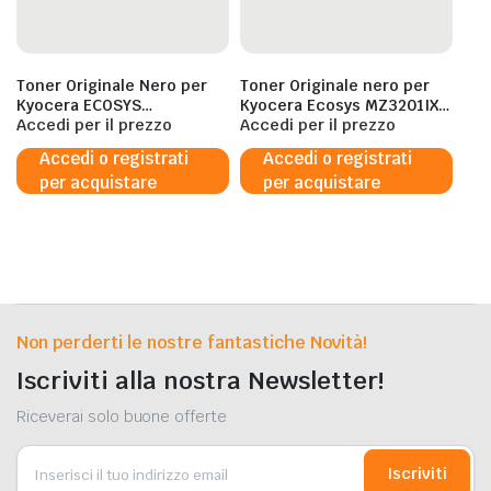
Toner Originale Nero per
Toner Originale nero per
Kyocera ECOSYS
Kyocera Ecosys MZ3201IX
PA2100CX/CWX E ECOSYS
Accedi per il prezzo
TK6880 – 5.000 Pagine al
Accedi per il prezzo
MA2100CFX/CWFX DA 1.250
5%
Accedi o registrati
Accedi o registrati
PAGINE IN FORMATO A4
per acquistare
per acquistare
Non perderti le nostre fantastiche Novità!
Iscriviti alla nostra Newsletter!
Riceverai solo buone offerte
Iscriviti